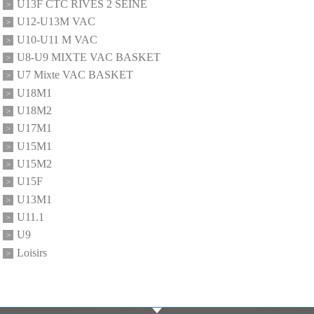
U13F CTC RIVES 2 SEINE
U12-U13M VAC
U10-U11 M VAC
U8-U9 MIXTE VAC BASKET
U7 Mixte VAC BASKET
U18M1
U18M2
U17M1
U15M1
U15M2
U15F
U13M1
U11.1
U9
Loisirs