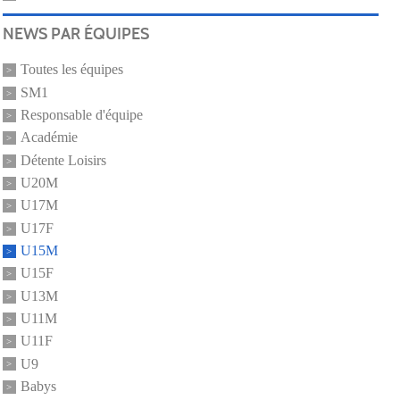
NEWS PAR ÉQUIPES
Toutes les équipes
SM1
Responsable d'équipe
Académie
Détente Loisirs
U20M
U17M
U17F
U15M
U15F
U13M
U11M
U11F
U9
Babys