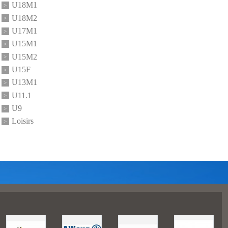
U18M1
U18M2
U17M1
U15M1
U15M2
U15F
U13M1
U11.1
U9
Loisirs