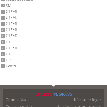
SM1
U18M1
U18M2
U17M1
U15M1
U15M2
U15F
U13M1
U11.1
U9
Loisirs
SPORTS
REGIONS
Charte cookies
Informations légales
Gestion des cookies
Signaler un contenu inapproprié