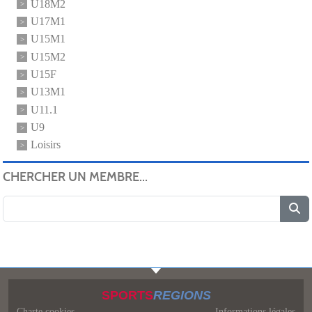
U18M2
U17M1
U15M1
U15M2
U15F
U13M1
U11.1
U9
Loisirs
CHERCHER UN MEMBRE...
SPORTS
REGIONS
Charte cookies
Informations légales