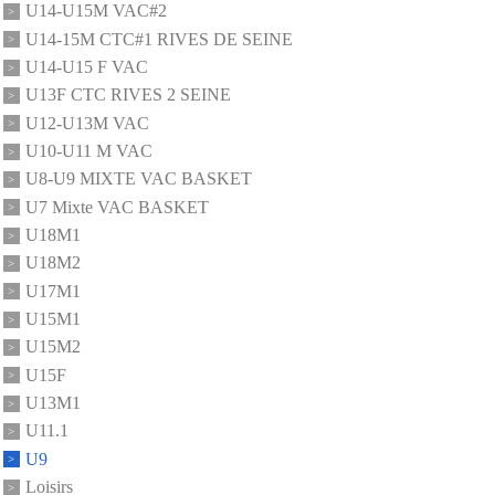
U14-U15M VAC#2
U14-15M CTC#1 RIVES DE SEINE
U14-U15 F VAC
U13F CTC RIVES 2 SEINE
U12-U13M VAC
U10-U11 M VAC
U8-U9 MIXTE VAC BASKET
U7 Mixte VAC BASKET
U18M1
U18M2
U17M1
U15M1
U15M2
U15F
U13M1
U11.1
U9
Loisirs