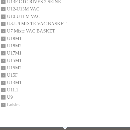
U13F CTC RIVES 2 SEINE
U12-U13M VAC
U10-U11 M VAC
U8-U9 MIXTE VAC BASKET
U7 Mixte VAC BASKET
U18M1
U18M2
U17M1
U15M1
U15M2
U15F
U13M1
U11.1
U9
Loisirs