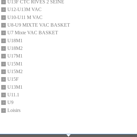
U13F CTC RIVES 2 SEINE
U12-U13M VAC
U10-U11 M VAC
U8-U9 MIXTE VAC BASKET
U7 Mixte VAC BASKET
U18M1
U18M2
U17M1
U15M1
U15M2
U15F
U13M1
U11.1
U9
Loisirs