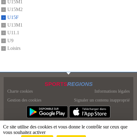
U15M1
U15M2
U15F
U13M1
U11.1
U9
Loisirs
SPORTS
REGIONS
Charte cookies
Informations légales
Gestion des cookies
Signaler un contenu inapproprié
Ce site utilise des cookies et vous donne le contrôle sur ceux que
vous souhaitez activer