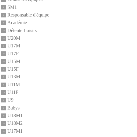
SM1
Responsable d'équipe
Académie
Détente Loisirs
U20M
U17M
U17F
U15M
U15F
U13M
U11M
U11F
U9
Babys
U18M1
U18M2
U17M1