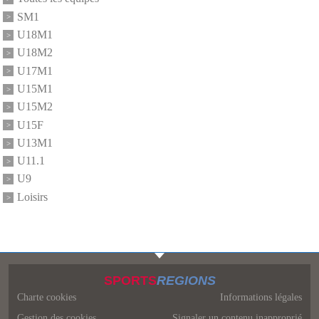
SM1
U18M1
U18M2
U17M1
U15M1
U15M2
U15F
U13M1
U11.1
U9
Loisirs
SPORTS
REGIONS
Charte cookies
Informations légales
Gestion des cookies
Signaler un contenu inapproprié