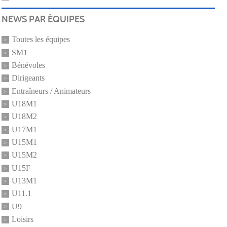
NEWS PAR ÉQUIPES
Toutes les équipes
SM1
Bénévoles
Dirigeants
Entraîneurs / Animateurs
U18M1
U18M2
U17M1
U15M1
U15M2
U15F
U13M1
U11.1
U9
Loisirs