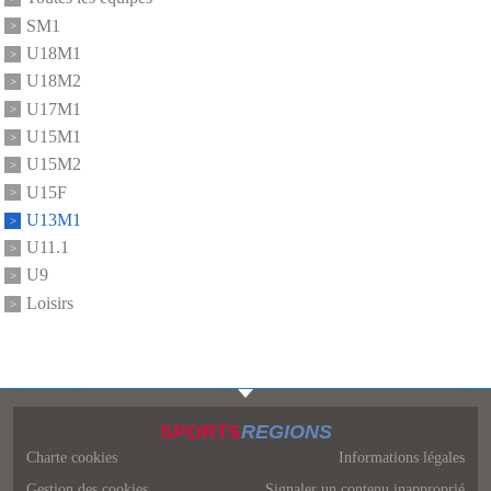
SM1
U18M1
U18M2
U17M1
U15M1
U15M2
U15F
U13M1
U11.1
U9
Loisirs
SPORTS
REGIONS
Charte cookies
Informations légales
Gestion des cookies
Signaler un contenu inapproprié