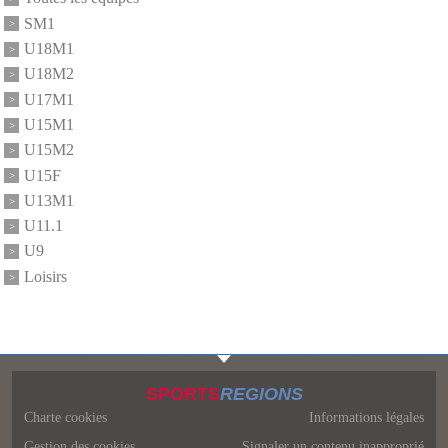
SM1
U18M1
U18M2
U17M1
U15M1
U15M2
U15F
U13M1
U11.1
U9
Loisirs
SPORTS
REGIONS
Charte cookies
Informations légales
Gestion des cookies
Signaler un contenu inapproprié