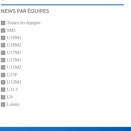
NEWS PAR ÉQUIPES
Toutes les équipes
SM1
U18M1
U18M2
U17M1
U15M1
U15M2
U15F
U13M1
U11.1
U9
Loisirs