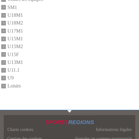
SM1
U18M1
U18M2
U17M1
U15M1
U15M2
U15F
U13M1
U11.1
U9
Loisirs
SPORTS
REGIONS
Charte cookies
Informations légales
Gestion des cookies
Signaler un contenu inapproprié