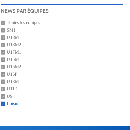
NEWS PAR ÉQUIPES
Toutes les équipes
SM1
U18M1
U18M2
U17M1
U15M1
U15M2
U15F
U13M1
U11.1
U9
Loisirs