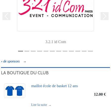
Précedent
Suiv
3.2.1 id Com
+ de sponsors
LA BOUTIQUE DU CLUB
maillot école de basket 12 ans
12.00 €
Lire la suite