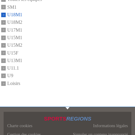
SM1
U18M1
U18M2
U17M1
U15M1
U15M2
U15F
U13M1
U11.1
U9
Loisirs
SPORTS
REGIONS
Charte cookies
Informations légales
Gestion des cookies
Signaler un contenu inapproprié