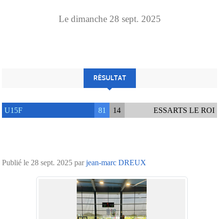
Le
dimanche
28
sept.
2025
RÉSULTAT
U15F
81
14
ESSARTS LE ROI
Publié le
28 sept. 2025
par
jean-marc DREUX