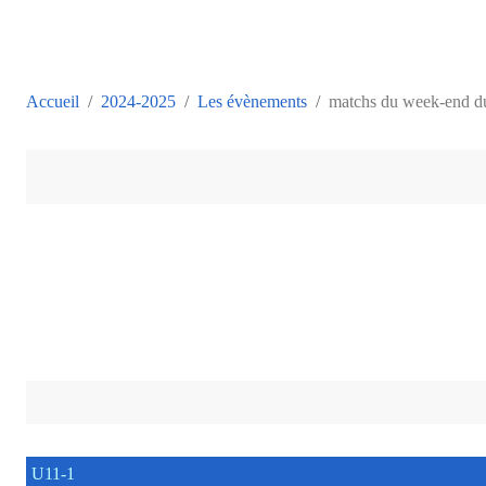
Accueil
2024-2025
Les évènements
matchs du week-end du
U11-1