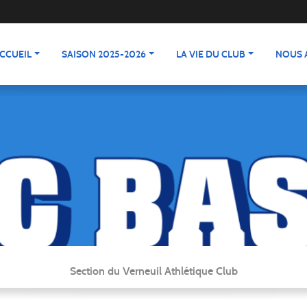
CCUEIL
SAISON 2025-2026
LA VIE DU CLUB
NOUS 
Section du Verneuil Athlétique Club