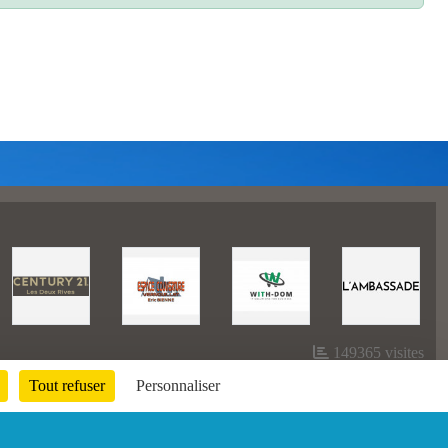
149365
visites
Tout refuser
Personnaliser
Informations légales
Signaler un contenu inapproprié