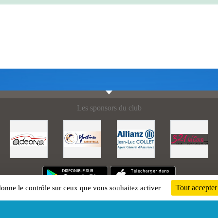
Les sponsors du club
Tout accepter
 donne le contrôle sur ceux que vous souhaitez activer